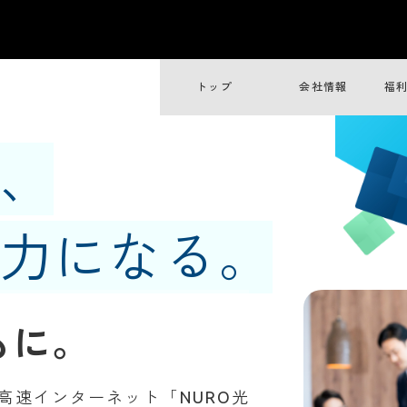
トップ
会社情報
福
、
力になる。
もに。
 高速インターネット「NURO光