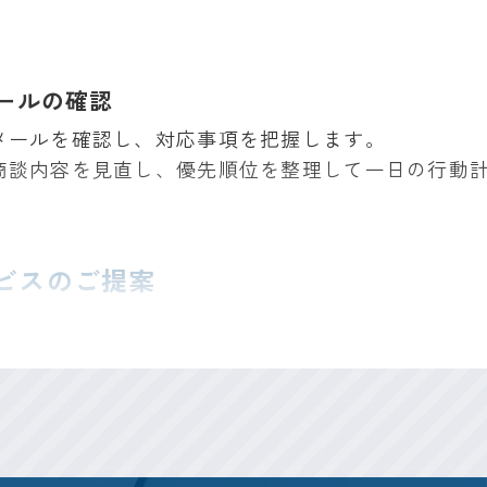
ールの確認
メールを確認し、対応事項を把握します。
商談内容を見直し、優先順位を整理して一日の行動
ビスのご提案
ectの提案営業
光 Connect」をご提案します。
く、集合住宅のインフラ設備として、資産価値の向