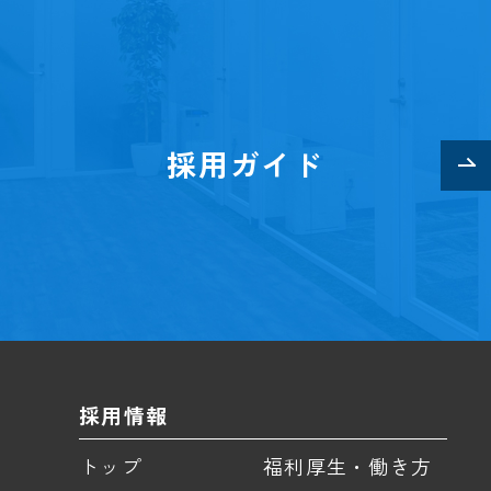
13:00
お昼休憩
社食でランチをと
お昼は社食を利用し
しっかり食事をとり
採用ガイド
取り組めるようにし
14:30
お客様先へご訪
商談・フォロー対
お客様先へご訪問し
その中で、現在のお
なげていきます。
採用情報
トップ
福利厚生・働き方
16:00
社内ミーティン