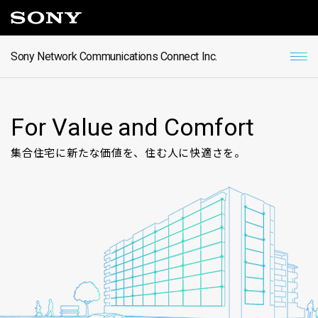
Sony Network Communications Connect Inc.
F
o
r
V
a
l
u
e
a
n
d
C
o
m
f
o
r
t
集合住宅に新たな価値を、住む人に快適さを。