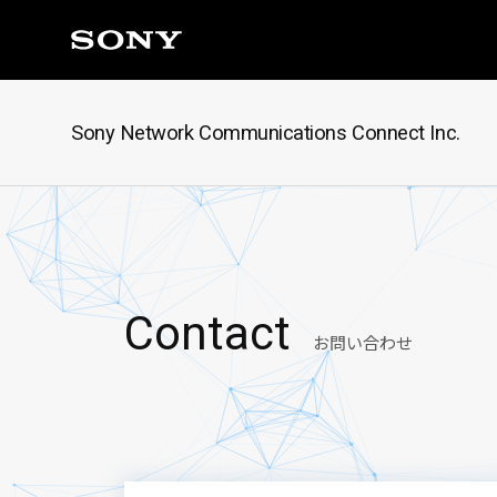
Sony Network Communications Connect Inc.
C
o
n
t
a
c
t
お問い合わせ