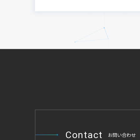
3. 利用目的
4. 個人情報の提供先
5. 安全管理措置に関する事項
6. 子どものお客様の個人情報
7. プライバシーポリシーの変
8. 問い合わせ窓口（ご相談へ
1. 序文
ソニーネットワークコミュニ
ジーの力で、世界を感動で満たす
様な事業を展開し、この多様
「人」に寄り添った事業活動
のステークホルダーの皆様よ
いと安全管理を実施する環境
Contact
える影響に十分配慮して倫理
お問い合わせ