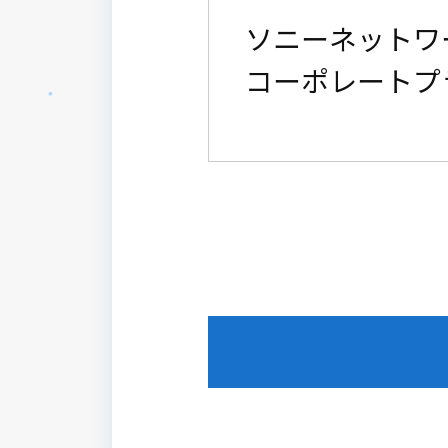
ソニーネットワ
コーポレートプ
目次
1. 序文
2. 取得情報