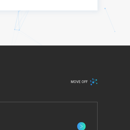
クリエイティビティとテクノロ
の方向性のもと、「人」を軸に多
MOVE OFF
目指しています。
スパートナー、従業員、その他
イクル全般を通じた公正な取扱
扱いがステークホルダーに与
ビリティを遂行することを通じ