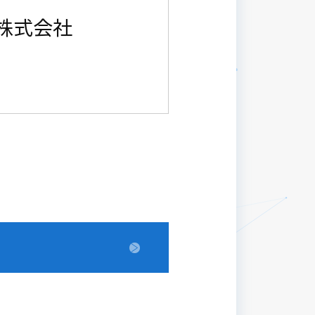
株式会社
運用開始：2019年4月1日
改定日：2026年6月18日
旧版
ケーションズコネクト株式会社
代表取締役社長 島 康彦