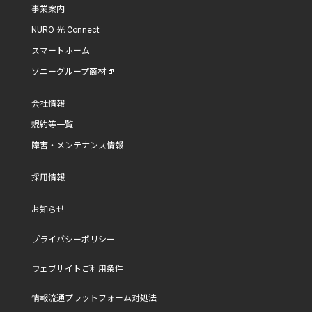
事業案内
ソニーネットワークコミュニケーションズコネクト
NURO 光 Connect
株式会社（以下「弊社」といいます）は、「クリエ
スマートホーム
イティビティとテクノロジーの力で、世界を感動で満
ソニーグループ商材
たす」というPurpose (存在意義) と、「人に近づく」
という経営の方向性のもと、「人」を軸に多様な事
会社情報
業を展開し、この多様性を強みとした持続的な価値
規約等一覧
創造と長期視点での企業価値の向上を目指していま
障害・メンテナンス情報
す。
採用情報
「人」に寄り添った事業活動を展開していくために
は、お客様、ファン、アーティスト、ビジネスパート
お知らせ
ナー、従業員、その他のステークホルダーの皆様よ
プライバシーポリシー
りお預かりする個人情報に関して、個人の人権を尊
重し、ライフサイクル全般を通じた公正な取扱いと
ウェブサイトご利用条件
安全管理を実施する環境を構築・提供していくこと
情報流通プラットフォーム対処法