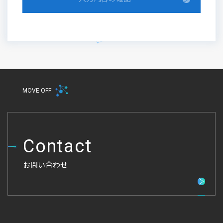
ソニーネットワークコミュニケーションズコネクト
株式会社
代表取締役社長 島 康彦
目次
1. 序文
MOVE OFF
2. 取得情報
3. 利用目的
4. 個人情報の提供先
Contact
5. 安全管理措置に関する事項
6. 子どものお客様の個人情報
お問い合わせ
7. プライバシーポリシーの変更
8. 問い合わせ窓口（ご相談への対応）
1. 序文